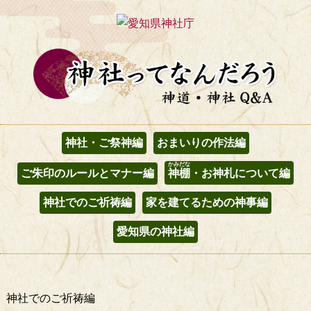
神社・ご祭神編
おまいりの作法編
かみだな
ご朱印のルールとマナー編
神棚
・お神札について編
神社でのご祈祷編
家を建てるための神事編
愛知県の神社編
神社でのご祈祷編