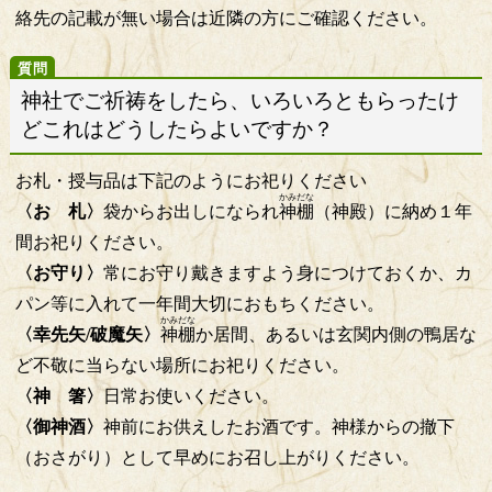
絡先の記載が無い場合は近隣の方にご確認ください。
神社でご祈祷をしたら、いろいろともらったけ
どこれはどうしたらよいですか？
お札・授与品は下記のようにお祀りください
かみだな
〈お 札〉
袋からお出しになられ
神棚
（神殿）に納め１年
間お祀りください。
〈お守り〉
常にお守り戴きますよう身につけておくか、カ
パン等に入れて一年間大切におもちください。
かみだな
〈幸先矢/破魔矢〉
神棚
か居間、あるいは玄関内側の鴨居な
ど不敬に当らない場所にお祀りください。
〈神 箸〉
日常お使いください。
〈御神酒〉
神前にお供えしたお酒です。神様からの撤下
（おさがり）として早めにお召し上がりください。