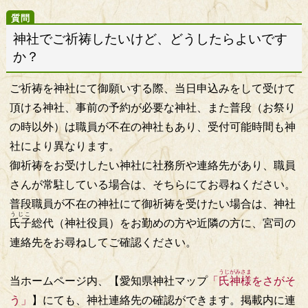
神社でご祈祷したいけど、どうしたらよいです
か？
ご祈祷を神社にて御願いする際、当日申込みをして受けて
頂ける神社、事前の予約が必要な神社、また普段（お祭り
の時以外）は職員が不在の神社もあり、受付可能時間も神
社により異なります。
御祈祷をお受けしたい神社に社務所や連絡先があり、職員
さんが常駐している場合は、そちらにてお尋ねください。
普段職員が不在の神社にて御祈祷を受けたい場合は、神社
うじこ
氏子
総代（神社役員）をお勤めの方や近隣の方に、宮司の
連絡先をお尋ねしてご確認ください。
うじがみさま
当ホームページ内、【愛知県神社マップ
「
氏神様
をさがそ
う」
】にても、神社連絡先の確認ができます。掲載内に連