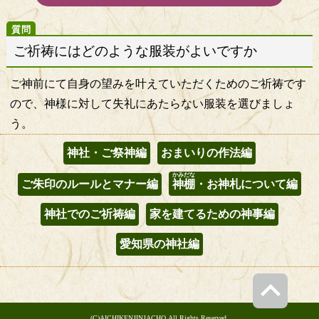
ご祈祷にはどのような服装がよいですか
ご神前にて自身の望みを叶えていただくためのご祈祷です
ので、神様に対して失礼にあたらない服装を選びましょ
う。
神社・ご祭神編
おまいりの作法編
かみだな
ご朱印のルールとマナー編
神棚
・お神札について編
神社でのご祈祷編
家を建てるための神事編
愛知県の神社編
(C)AICHIKENJINJACHO,All Rights Reserved.